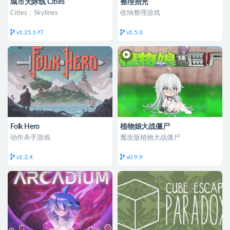
城市天际线 Cities
整理拾光
Cities：Skylines
收纳整理游戏
v1.21.1-f7
v1.5.0
Folk Hero
植物娘大战僵尸
动作杀手游戏
魔改版植物大战僵尸
v1.2.4
v0.9.9