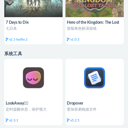
7 Days to Die
Hero of the Kingdom: The Lost
Tales 3 王国英雄
七日杀
冒险角色扮演游戏
v2.5 hotfix 2
v1.0.5
系统工具
LookAway👍🏻
Dropover
定时提醒休息，保护视力
更加容易拖放文件
v2.3.1
v5.2.5