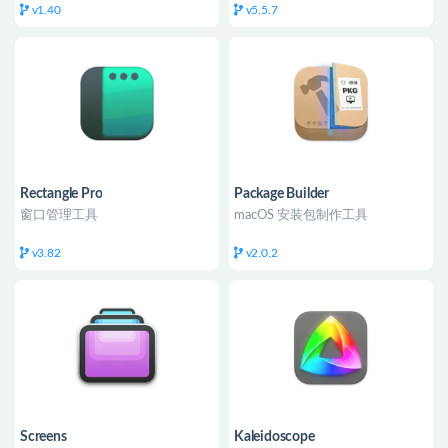
v1.40
v5.5.7
Rectangle Pro
Package Builder
窗口管理工具
macOS 安装包制作工具
v3.82
v2.0.2
Screens
Kaleidoscope