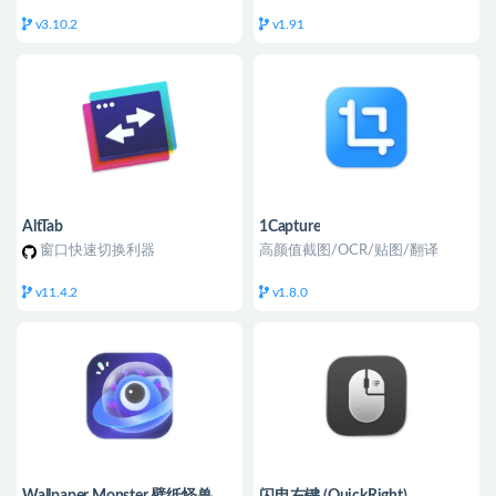
v3.10.2
v1.91
AltTab
1Capture
窗口快速切换利器
高颜值截图/OCR/贴图/翻译
v11.4.2
v1.8.0
Wallpaper Monster 壁纸怪兽
闪电右键 (QuickRight)