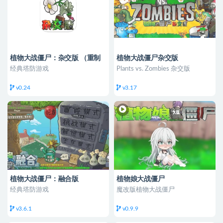
植物大战僵尸：杂交版 （重制
植物大战僵尸杂交版
版 ）
经典塔防游戏
Plants vs. Zombies 杂交版
v0.24
v3.17
植物大战僵尸：融合版
植物娘大战僵尸
经典塔防游戏
魔改版植物大战僵尸
v3.6.1
v0.9.9