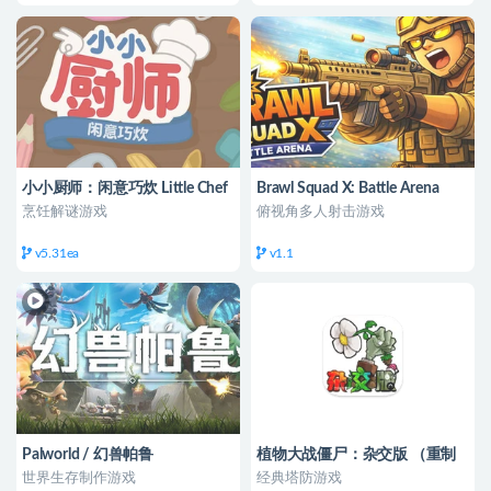
小小厨师：闲意巧炊 Little Chef
Brawl Squad X: Battle Arena
烹饪解谜游戏
俯视角多人射击游戏
v5.31ea
v1.1
Palworld / 幻兽帕鲁
植物大战僵尸：杂交版 （重制
版 ）
世界生存制作游戏
经典塔防游戏