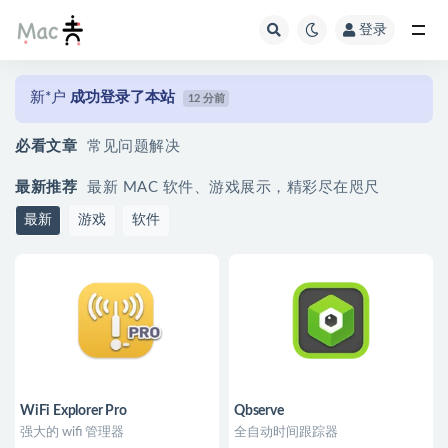
登录
新*户
成功登录了本站
12 分前
m********户
成功登录了本站
18 分前
必看文章
常见问题解决
m********户
成功登录了本站
18 分前
m********户
成功登录了本站
25 分前
最新推荐
最新 MAC 软件、游戏展示，精彩尽在咫尺
m********户
成功加入了本站新用户
25 分前
最新
游戏
软件
m********户
成功登录了本站
25 分前
y*
成功加入了本站新用户
44 分前
y*
成功登录了本站
44 分前
m********户
成功登录了本站
47 分前
m********户
成功登录了本站
47 分前
WiFi Explorer Pro
Qbserve
强大的 wifi 管理器
全自动时间跟踪器