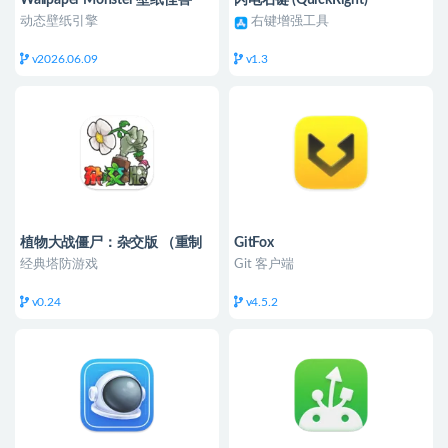
动态壁纸引擎
右键增强工具
v2026.06.09
v1.3
植物大战僵尸：杂交版 （重制
GitFox
版 ）
经典塔防游戏
Git 客户端
v0.24
v4.5.2