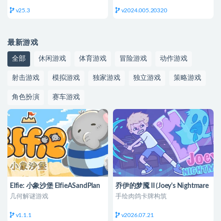
v25.3
v2024.005.20320
最新游戏
全部
休闲游戏
体育游戏
冒险游戏
动作游戏
射击游戏
模拟游戏
独家游戏
独立游戏
策略游戏
角色扮演
赛车游戏
Elfie: 小象沙堡 ElfieASandPlan
乔伊的梦魇 II (Joey's Nightmare
II)
几何解谜游戏
手绘肉鸽卡牌构筑
v1.1.1
v2026.07.21