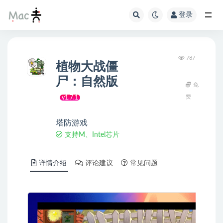
登录
787
植物大战僵
尸：自然版
免
费
v1.7.1
塔防游戏
支持M、Intel芯片
详情介绍
评论建议
常见问题