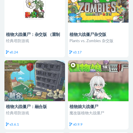
植物大战僵尸：杂交版 （重制
植物大战僵尸杂交版
版 ）
经典塔防游戏
Plants vs. Zombies 杂交版
v0.24
v3.17
植物大战僵尸：融合版
植物娘大战僵尸
经典塔防游戏
魔改版植物大战僵尸
v3.6.1
v0.9.9