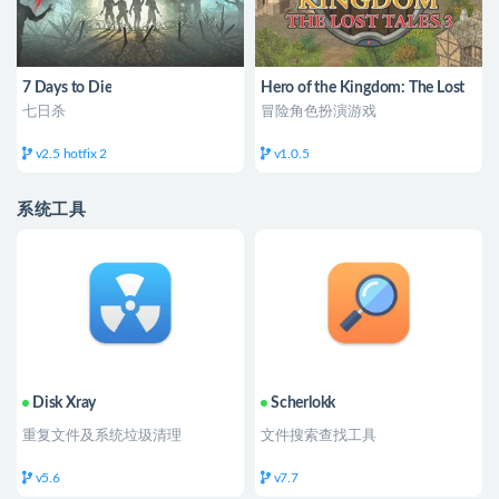
7 Days to Die
Hero of the Kingdom: The Lost
Tales 3 王国英雄
七日杀
冒险角色扮演游戏
v2.5 hotfix 2
v1.0.5
系统工具
Disk Xray
Scherlokk
重复文件及系统垃圾清理
文件搜索查找工具
v5.6
v7.7