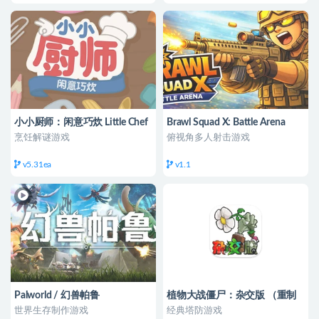
小小厨师：闲意巧炊 Little Chef
Brawl Squad X: Battle Arena
烹饪解谜游戏
俯视角多人射击游戏
v5.31ea
v1.1
Palworld / 幻兽帕鲁
植物大战僵尸：杂交版 （重制
版 ）
世界生存制作游戏
经典塔防游戏