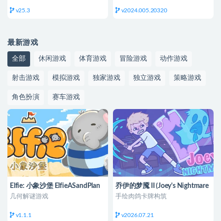
v25.3
v2024.005.20320
最新游戏
全部
休闲游戏
体育游戏
冒险游戏
动作游戏
射击游戏
模拟游戏
独家游戏
独立游戏
策略游戏
角色扮演
赛车游戏
Elfie: 小象沙堡 ElfieASandPlan
乔伊的梦魇 II (Joey's Nightmare
II)
几何解谜游戏
手绘肉鸽卡牌构筑
v1.1.1
v2026.07.21