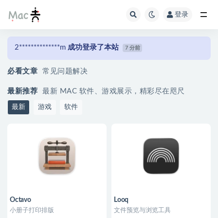
登录
2**************m
成功登录了本站
7 分前
3**************m
成功登录了本站
15 分前
必看文章
常见问题解决
j********a
成功登录了本站
22 分前
m********户
成功登录了本站
22 分前
最新推荐
最新 MAC 软件、游戏展示，精彩尽在咫尺
m********户
成功加入了本站新用户
22 分前
最新
游戏
软件
m********户
成功登录了本站
22 分前
拾*.
成功加入了本站新用户
31 分前
拾*.
成功登录了本站
31 分前
m********户
成功登录了本站
33 分前
m********户
成功加入了本站新用户
33 分前
Octavo
Looq
小册子打印排版
文件预览与浏览工具