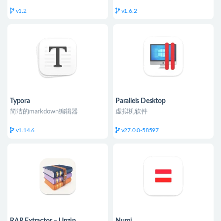
v1.2
v1.6.2
Typora
Parallels Desktop
简洁的markdown编辑器
虚拟机软件
v1.14.6
v27.0.0-58597
RAR Extractor – Unzip
Numi