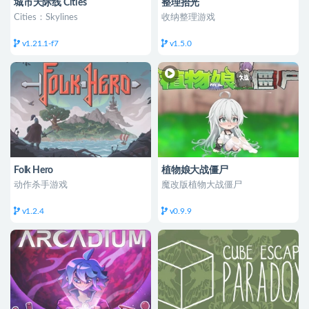
城市天际线 Cities
整理拾光
Cities：Skylines
收纳整理游戏
v1.21.1-f7
v1.5.0
Folk Hero
植物娘大战僵尸
动作杀手游戏
魔改版植物大战僵尸
v1.2.4
v0.9.9