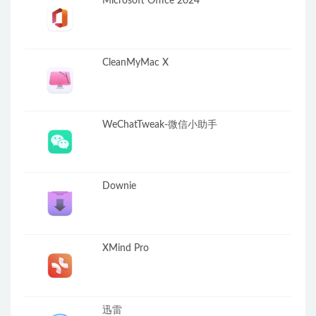
Microsoft Office 2024
CleanMyMac X
WeChatTweak-微信小助手
Downie
XMind Pro
迅雷