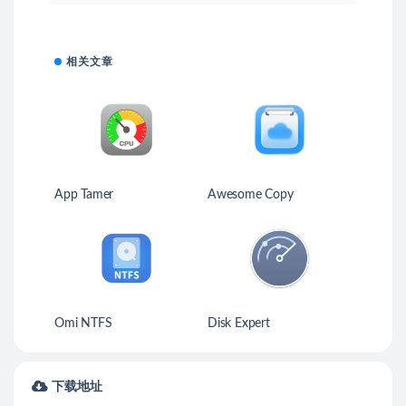
相关文章
App Tamer
Awesome Copy
Omi NTFS
Disk Expert
下载地址