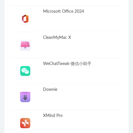
Microsoft Office 2024
CleanMyMac X
WeChatTweak-微信小助手
Downie
XMind Pro