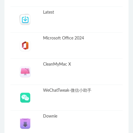
Latest
Microsoft Office 2024
CleanMyMac X
WeChatTweak-微信小助手
Downie