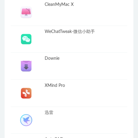
CleanMyMac X
WeChatTweak-微信小助手
Downie
XMind Pro
迅雷