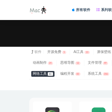
所有软件
系列软
软件
开源免费
Ai工具
屏保壁纸
5
13
动画制作
思维导图
文件管理
24
12
49
网络工具
编程开发
系统工具
61
83
356