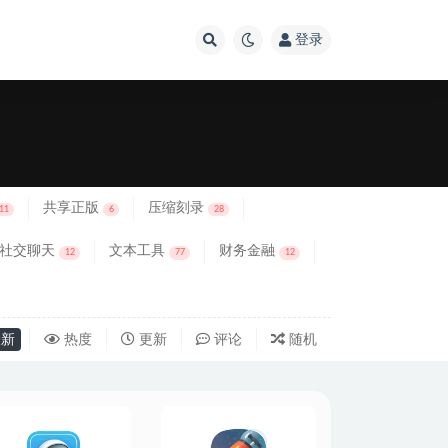
登录
共享正版
压缩刻录
11
6
28
社交聊天
文本工具
财务金融
12
77
12
新
热度
更新
评论
随机