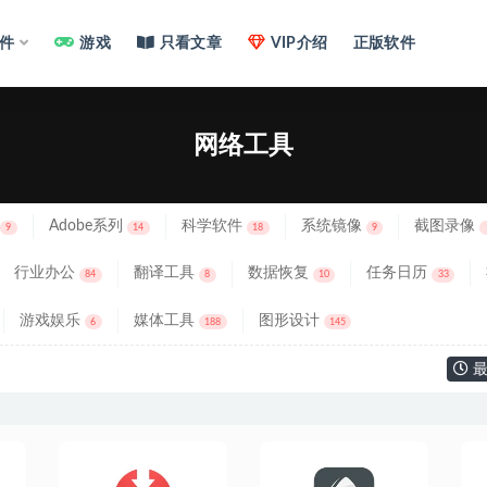
件
游戏
只看文章
VIP介绍
正版软件
网络工具
Adobe系列
科学软件
系统镜像
截图录像
9
14
18
9
行业办公
翻译工具
数据恢复
任务日历
84
8
10
33
游戏娱乐
媒体工具
图形设计
6
188
145
最