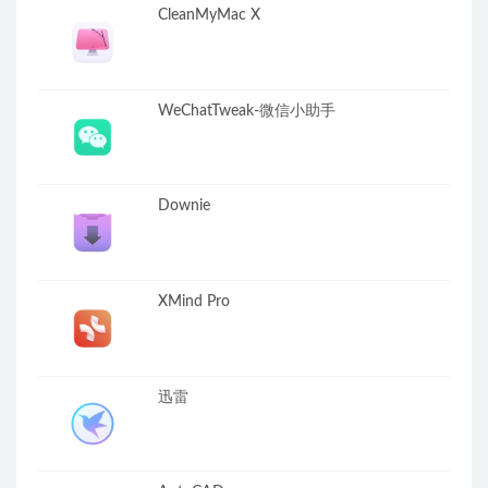
CleanMyMac X
WeChatTweak-微信小助手
Downie
XMind Pro
迅雷