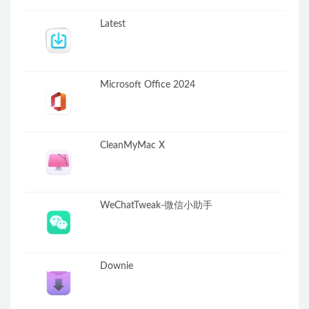
Latest
Microsoft Office 2024
CleanMyMac X
WeChatTweak-微信小助手
Downie