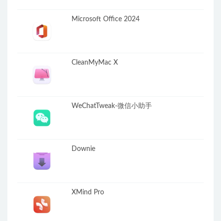
Microsoft Office 2024
CleanMyMac X
WeChatTweak-微信小助手
Downie
XMind Pro