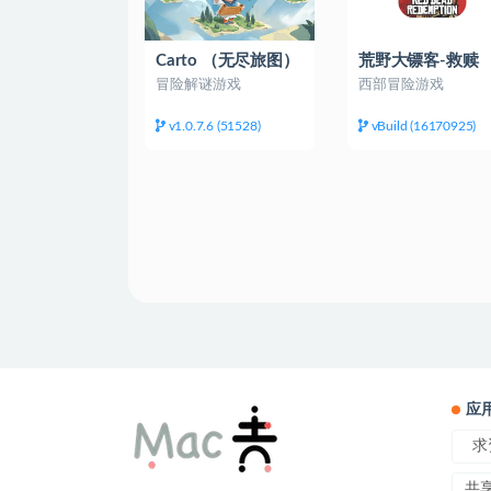
Carto （无尽旅图）
荒野大镖客-救赎
(Red Dead
冒险解谜游戏
西部冒险游戏
Redemption)
v1.0.7.6 (51528)
vBuild (16170925)
应
求
共