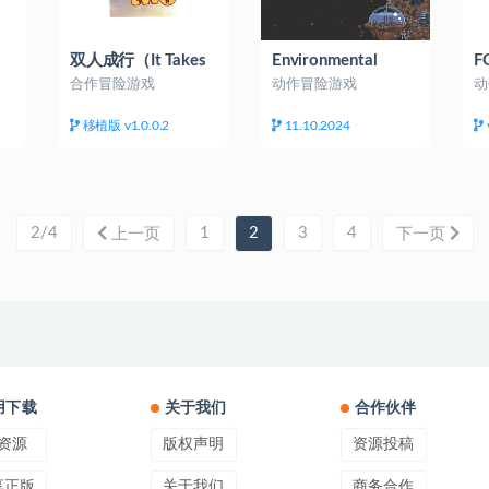
双人成行（It Takes
Environmental
F
Two）
Station Alpha
合作冒险游戏
动作冒险游戏
动
移植版 v1.0.0.2
11.10.2024
2/4
1
2
3
4
上一页
下一页
用下载
关于我们
合作伙伴
资源
版权声明
资源投稿
享正版
关于我们
商务合作