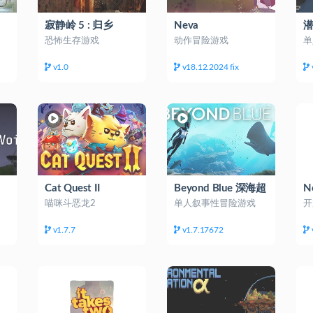
寂静岭 5 : 归乡
Neva
潜
（Silent Hill
T
恐怖生存游戏
动作冒险游戏
单
Homecoming 5 ）
v1.0
v18.12.2024 fix
Cat Quest II
Beyond Blue 深海超
N
越
喵咪斗恶龙2
单人叙事性冒险游戏
开
v1.7.7
v1.7.17672