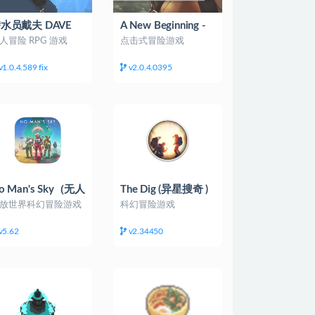
水员戴夫 DAVE
A New Beginning -
HE DIVER
Final Cut
人冒险 RPG 游戏
点击式冒险游戏
v1.0.4.589 fix
v2.0.4.0395
o Man's Sky（无人
The Dig (异星搜奇 )
深空）
放世界科幻冒险游戏
科幻冒险游戏
v5.62
v2.34450