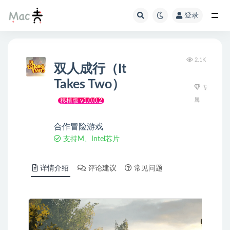
登录
2.1K
双人成行（It
Takes Two）
专
属
移植版 v1.0.0.2
合作冒险游戏
支持M、Intel芯片
详情介绍
评论建议
常见问题