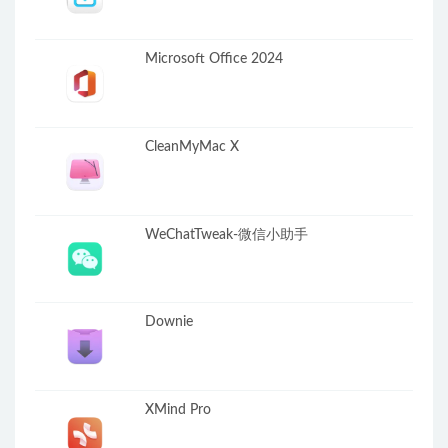
Microsoft Office 2024
CleanMyMac X
WeChatTweak-微信小助手
Downie
XMind Pro