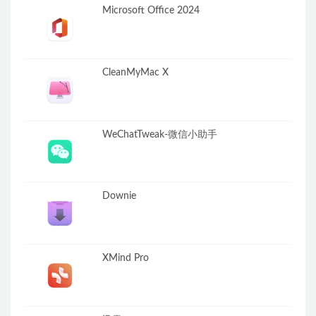
Microsoft Office 2024
CleanMyMac X
WeChatTweak-微信小助手
Downie
XMind Pro