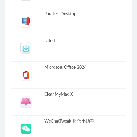
Parallels Desktop
Latest
Microsoft Office 2024
CleanMyMac X
WeChatTweak-微信小助手