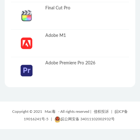
Final Cut Pro
Adobe M1
Adobe Premiere Pro 2026
Copyright © 2021
Mac毒
- All rights reserved |
侵权投诉
|
皖ICP备
19016241号-5
|
皖公网安备 34011102002932号