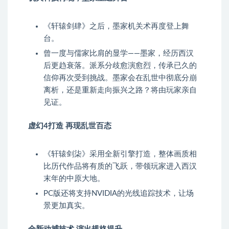
《轩辕剑肆》之后，墨家机关术再度登上舞
台。
曾一度与儒家比肩的显学——墨家，经历西汉
后更趋衰落。派系分歧愈演愈烈，传承已久的
信仰再次受到挑战。墨家会在乱世中彻底分崩
离析，还是重新走向振兴之路？将由玩家亲自
见证。
虚幻4打造 再现乱世百态
《轩辕剑柒》采用全新引擎打造，整体画质相
比历代作品将有质的飞跃，带领玩家进入西汉
末年的中原大地。
PC版还将支持NVIDIA的光线追踪技术，让场
景更加真实。