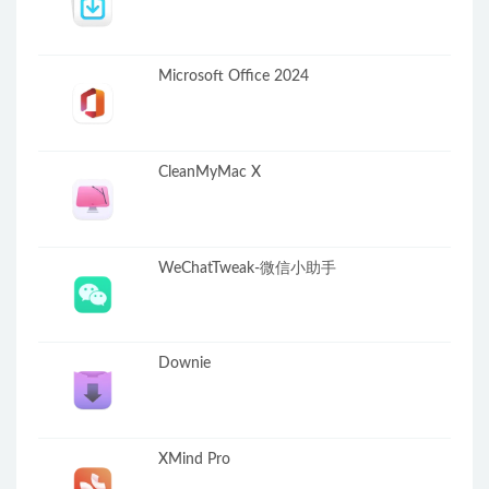
Microsoft Office 2024
CleanMyMac X
WeChatTweak-微信小助手
Downie
XMind Pro