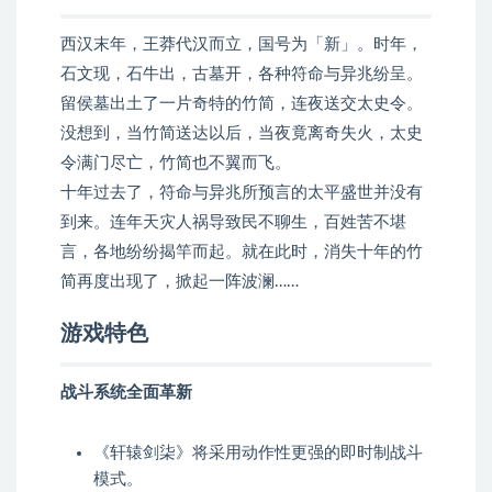
西汉末年，王莽代汉而立，国号为「新」。时年，
石文现，石牛出，古墓开，各种符命与异兆纷呈。
留侯墓出土了一片奇特的竹简，连夜送交太史令。
没想到，当竹简送达以后，当夜竟离奇失火，太史
令满门尽亡，竹简也不翼而飞。
十年过去了，符命与异兆所预言的太平盛世并没有
到来。连年天灾人祸导致民不聊生，百姓苦不堪
言，各地纷纷揭竿而起。就在此时，消失十年的竹
简再度出现了，掀起一阵波澜……
游戏特色
战斗系统全面革新
《轩辕剑柒》将采用动作性更强的即时制战斗
模式。