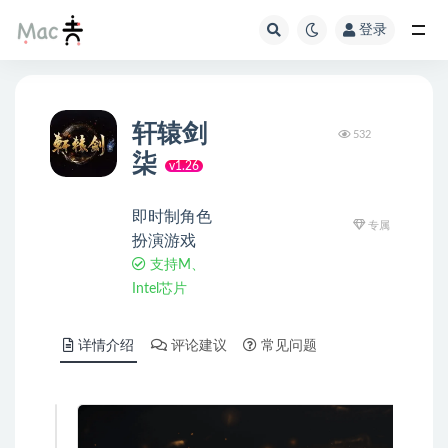
登录
轩辕剑
532
柒
v1.26
即时制角色
专属
扮演游戏
支持M、
Intel芯片
详情介绍
评论建议
常见问题