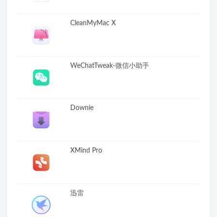
CleanMyMac X
WeChatTweak-微信小助手
Downie
XMind Pro
迅雷