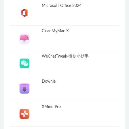
Microsoft Office 2024
CleanMyMac X
WeChatTweak-微信小助手
Downie
XMind Pro