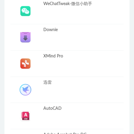
WeChatTweak-微信小助手
Downie
XMind Pro
迅雷
AutoCAD