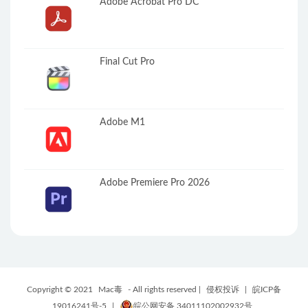
Adobe Acrobat Pro DC
Final Cut Pro
Adobe M1
Adobe Premiere Pro 2026
Copyright © 2021
Mac毒
- All rights reserved |
侵权投诉
|
皖ICP备
19016241号-5
|
皖公网安备 34011102002932号