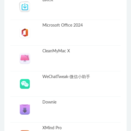
Microsoft Office 2024
CleanMyMac X
WeChatTweak-微信小助手
Downie
XMind Pro