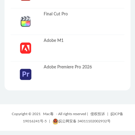
Final Cut Pro
Adobe M1
Adobe Premiere Pro 2026
Copyright © 2021
Mac毒
- All rights reserved |
侵权投诉
|
皖ICP备
19016241号-5
|
皖公网安备 34011102002932号