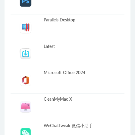
Parallels Desktop
Latest
Microsoft Office 2024
CleanMyMac X
WeChatTweak-微信小助手