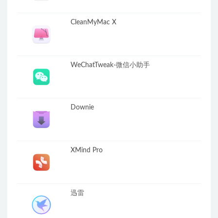
CleanMyMac X
WeChatTweak-微信小助手
Downie
XMind Pro
迅雷