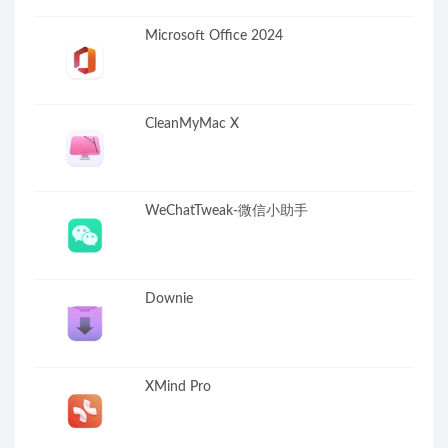
Microsoft Office 2024
CleanMyMac X
WeChatTweak-微信小助手
Downie
XMind Pro