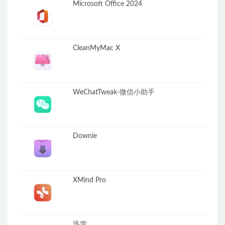
Microsoft Office 2024
CleanMyMac X
WeChatTweak-微信小助手
Downie
XMind Pro
迅雷