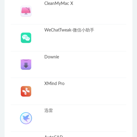
CleanMyMac X
WeChatTweak-微信小助手
Downie
XMind Pro
迅雷