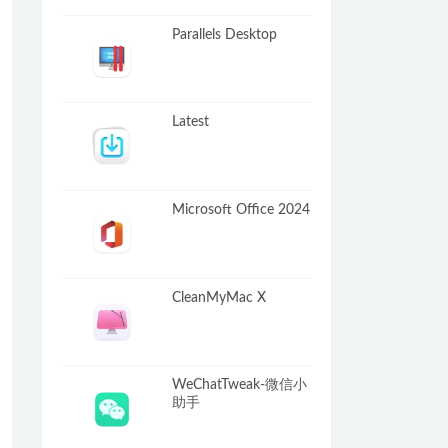
Parallels Desktop
Latest
Microsoft Office 2024
CleanMyMac X
WeChatTweak-微信小
助手