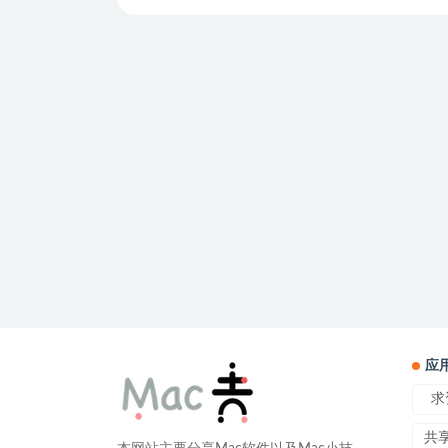
应
求
共