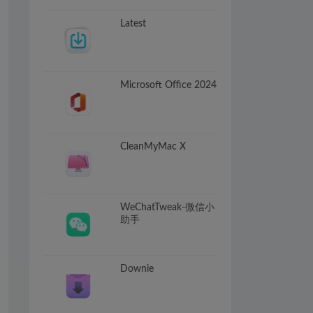
Latest
Microsoft Office 2024
CleanMyMac X
WeChatTweak-微信小
助手
Downie