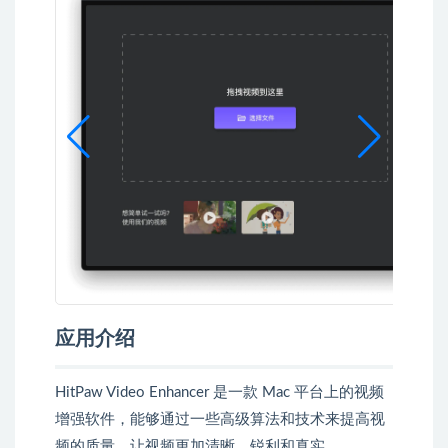
应用介绍
HitPaw Video Enhancer 是一款 Mac 平台上的视频
增强软件，能够通过一些高级算法和技术来提高视
频的质量，让视频更加清晰、锐利和真实。