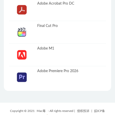
Adobe Acrobat Pro DC
Final Cut Pro
Adobe M1
Adobe Premiere Pro 2026
Copyright © 2021
Mac毒
- All rights reserved |
侵权投诉
|
皖ICP备