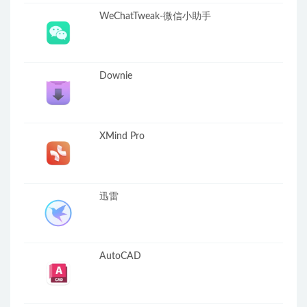
WeChatTweak-微信小助手
Downie
XMind Pro
迅雷
AutoCAD