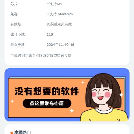
芯片
✅支持M1
兼容
✅支持 Monterey
有效期
购买后永久有效
累计下载
118
最近更新
2024年11月04日
下载遇到问题？可联系客服或留言反馈
本周热门