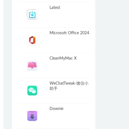
Latest
Microsoft Office 2024
CleanMyMac X
WeChatTweak-微信小
助手
Downie