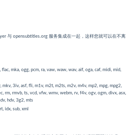
er 与 opensubtitles.org 服务集成在一起，这样您就可以在不离
。
flac, mka, ogg, pcm, ra, vaw, waw, wav, aif, oga, caf, midi, mid,
 mkv, 3iv, asf, fli, m1v, m2t, m2ts, m2v, m4v, mp2, mpg, mpg2,
ec, rm, rmvb, ts, vcd, vfw, wmv, webm, rv, f4v, ogv, ogm, divx, asx,
, dv, hdv, 3g2, mts
rt, idx, sub, xml