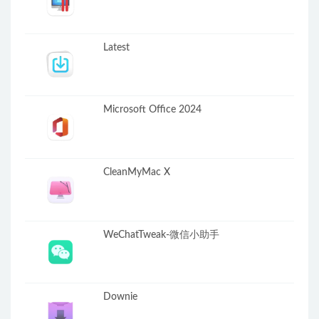
Latest
Microsoft Office 2024
CleanMyMac X
WeChatTweak-微信小助手
Downie