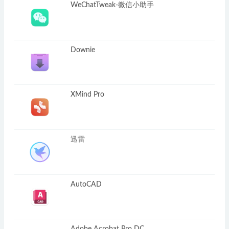
WeChatTweak-微信小助手
Downie
XMind Pro
迅雷
AutoCAD