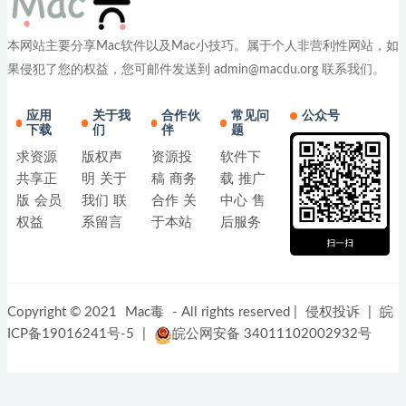
本网站主要分享Mac软件以及Mac小技巧。属于个人非营利性网站，如
果侵犯了您的权益，您可邮件发送到 admin@macdu.org 联系我们。
应用
关于我
合作伙
常见问
公众号
下载
们
伴
题
求资源
版权声
资源投
软件下
共享正
明
关于
稿
商务
载
推广
版
会员
我们
联
合作
关
中心
售
权益
系留言
于本站
后服务
Copyright © 2021
Mac毒
- All rights reserved |
侵权投诉
|
皖
ICP备19016241号-5
|
皖公网安备 34011102002932号