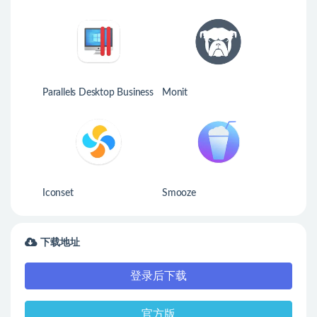
Parallels Desktop Business
Monit
Edition
Iconset
Smooze
下载地址
登录后下载
官方版