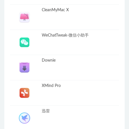
CleanMyMac X
WeChatTweak-微信小助手
Downie
XMind Pro
迅雷