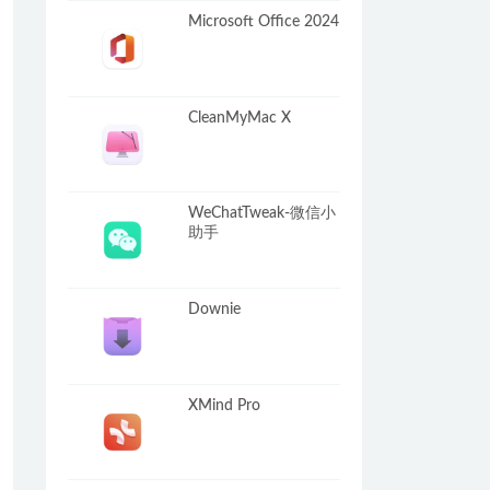
Microsoft Office 2024
CleanMyMac X
WeChatTweak-微信小
助手
Downie
XMind Pro