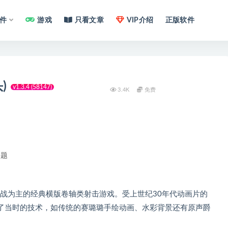
件
游戏
只看文章
VIP介绍
正版软件
)
v1.3.4 (58147)
3.4K
免费
问题
S对战为主的经典横版卷轴类射击游戏。受上世纪30年代动画片的
了当时的技术，如传统的赛璐璐手绘动画、水彩背景还有原声爵