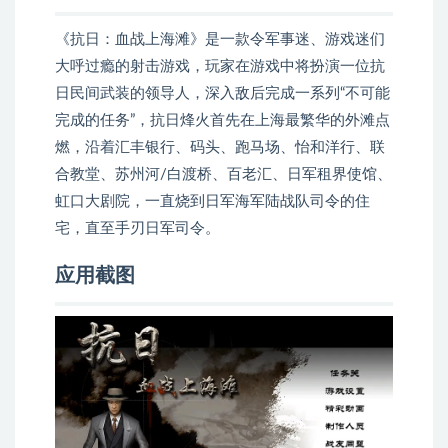
《抗日：血战上海滩》是一款令军事迷、游戏迷们
大呼过瘾的射击游戏，玩家在游戏中将扮演一位抗
日民间武装的领导人，深入敌后完成一系列“不可能
完成的任务”，抗日烽火首先在上海最繁华的外滩点
燃，沿着汇丰银行、码头、跑马场、怡和洋行、联
合教堂、苏州河/白渡桥、百老汇、日军租界使馆、
虹口大剧院，一直烧到日军海军陆战队司令的住
宅，直至手刃日军司令。
应用截图