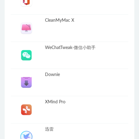
CleanMyMac X
WeChatTweak-微信小助手
Downie
XMind Pro
迅雷