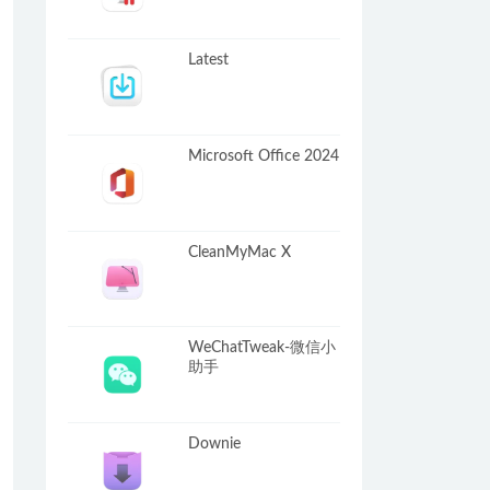
Latest
Microsoft Office 2024
CleanMyMac X
WeChatTweak-微信小
助手
Downie