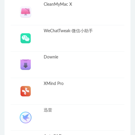
CleanMyMac X
WeChatTweak-微信小助手
Downie
XMind Pro
迅雷