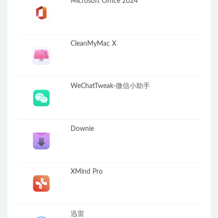
Microsoft Office 2024
CleanMyMac X
WeChatTweak-微信小助手
Downie
XMind Pro
迅雷