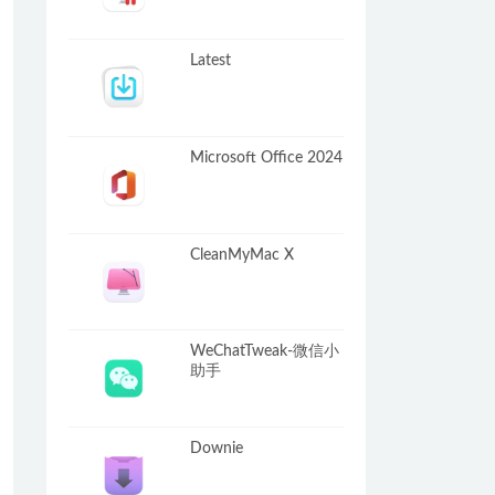
Latest
Microsoft Office 2024
CleanMyMac X
WeChatTweak-微信小
助手
Downie