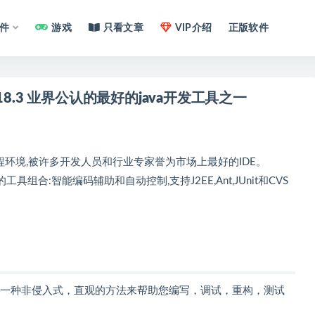
件
游戏
只看文章
VIP介绍
正版软件
IntelliJ IDEA Ultimate Edition 2018.3 业界公认的最好的java开发工具之一
性的Java编程环境,被许多开发人员和行业专家誉为市场上最好的IDE。
实用的的工具组合:智能编码辅助和自动控制,支持J2EE,Ant,JUnit和CVS
。它实践了一种非侵入式，直观的方法来帮助您编写，调试，重构，测试