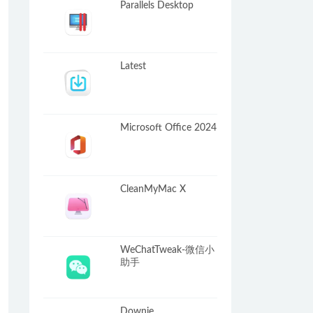
Parallels Desktop
Latest
Microsoft Office 2024
CleanMyMac X
WeChatTweak-微信小
助手
Downie