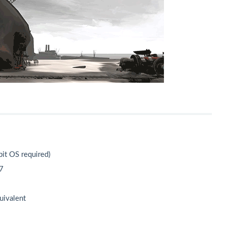
t OS required)
7
ivalent