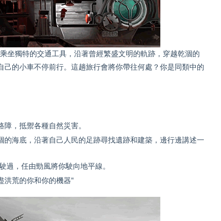
冒險遊戲。乘坐獨特的交通工具，沿著曾經繁盛文明的軌跡，穿越乾涸的
自己的小車不停前行。這趟旅行會將你帶往何處？你是同類中的
路障，抵禦各種自然災害。
涸的海底，沿著自己人民的足跡尋找遺跡和建築，邊行邊講述一
下駛過，任由勁風將你駛向地平線。
盡洪荒的你和你的機器"