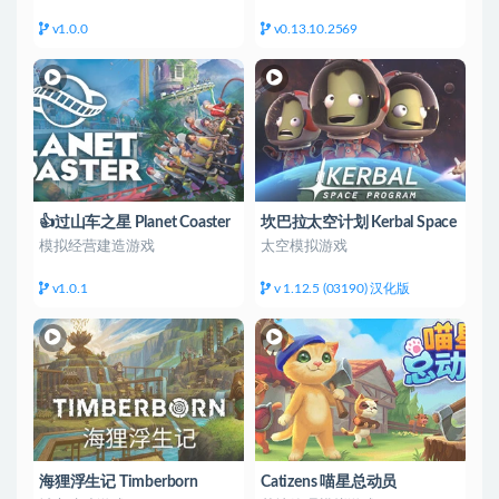
v1.0.0
v0.13.10.2569
👍过山车之星 Planet Coaster
坎巴拉太空计划 Kerbal Space
Program
模拟经营建造游戏
太空模拟游戏
v1.0.1
v 1.12.5 (03190) 汉化版
海狸浮生记 Timberborn
Catizens 喵星总动员