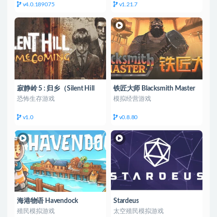
v4.0.189075
v1.21.7
寂静岭 5 : 归乡（Silent Hill
铁匠大师 Blacksmith Master
Homecoming 5 ）
恐怖生存游戏
模拟经营游戏
v1.0
v0.8.80
海港物语 Havendock
Stardeus
殖民模拟游戏
太空殖民模拟游戏