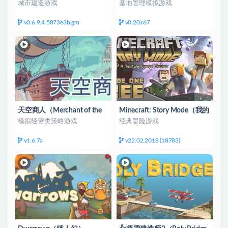
城市建造游戏
基地管理模拟游戏
v0.6.9.4.5873e3b.gm
v0.20.r67
天空商人（Merchant of the
Minecraft: Story Mode（我的
Skies）
世界：故事模式）
模拟经营类策略游戏
经典冒险游戏
v1.6.7a
v22.02.2018 (18783)