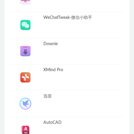
WeChatTweak-微信小助手
Downie
XMind Pro
迅雷
AutoCAD