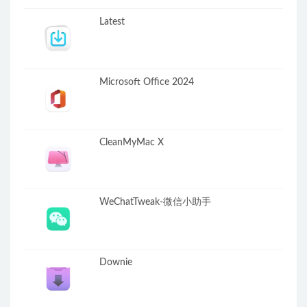
Latest
Microsoft Office 2024
CleanMyMac X
WeChatTweak-微信小助手
Downie