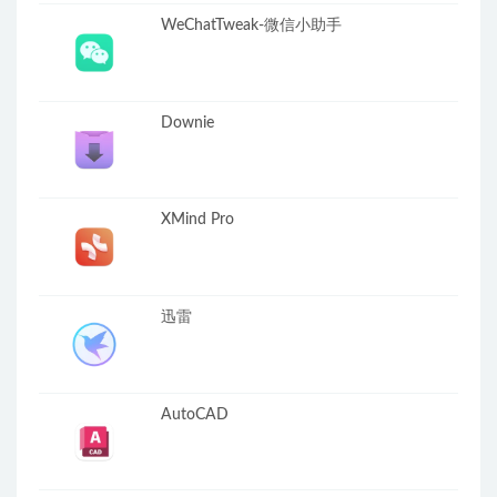
WeChatTweak-微信小助手
Downie
XMind Pro
迅雷
AutoCAD