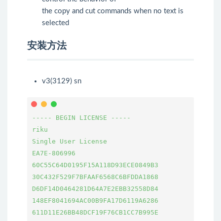
the copy and cut commands when no text is
selected
安装方法
v3(3129) sn
----- BEGIN LICENSE -----

riku

Single User License

EA7E-806996

60C55C64D0195F15A118D93ECE0849B3

30C432F529F7BFAAF6568C6BFDDA1868

D6DF14D0464281D64A7E2EBB32558D84

148EF8041694AC00B9FA17D6119A6286

611D11E26BB48DCF19F76CB1CC7B995E
