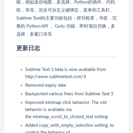
能，例如迷你地图，多选择，Python的插件，代码
段，等等。完全可自定义键绑定，菜单和工具栏。
Sublime Text的主要功能包括：拼写检查，书签，完
整的 Python API ， Goto 功能，即时项目切换，多
选择，多窗口等等
更新日志
Sublime Text 3 beta is now available from
http://www.sublimetext.com/3
Removed expiry date
Backported various fixes from Sublime Text 3
Improved minimap click behavior. The old
behavior is available via
the minimap_scroll_to_clicked_text setting
Added copy_with_empty_selection setting, to
control the behavior of