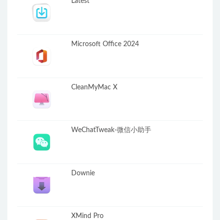
Latest
Microsoft Office 2024
CleanMyMac X
WeChatTweak-微信小助手
Downie
XMind Pro