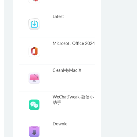
Latest
Microsoft Office 2024
CleanMyMac X
WeChatTweak-微信小
助手
Downie