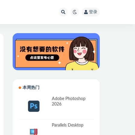
登录
本周热门
Adobe Photoshop
2026
Parallels Desktop