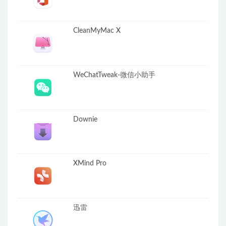
CleanMyMac X
WeChatTweak-微信小助手
Downie
XMind Pro
迅雷