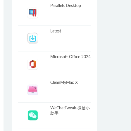
Parallels Desktop
Latest
Microsoft Office 2024
CleanMyMac X
WeChatTweak-微信小
助手