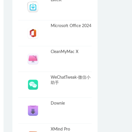
Latest
Microsoft Office 2024
CleanMyMac X
WeChatTweak-微信小
助手
Downie
XMind Pro