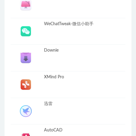
WeChatTweak-微信小助手
Downie
XMind Pro
迅雷
AutoCAD