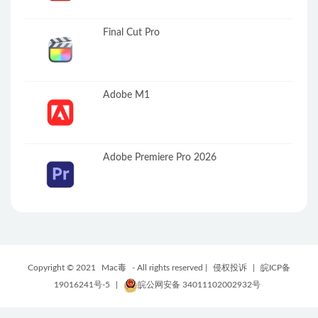
Final Cut Pro
Adobe M1
Adobe Premiere Pro 2026
Copyright © 2021
Mac毒
- All rights reserved |
侵权投诉
|
皖ICP备
19016241号-5
|
皖公网安备 34011102002932号