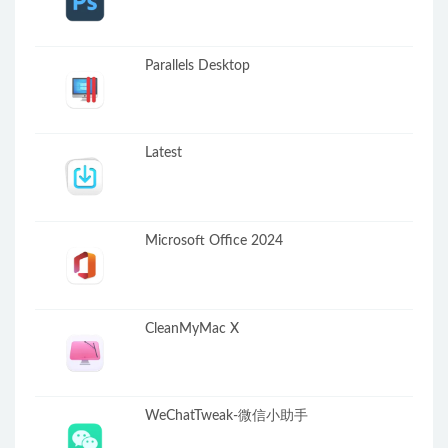
Parallels Desktop
Latest
Microsoft Office 2024
CleanMyMac X
WeChatTweak-微信小助手